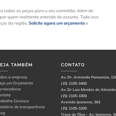
ra todas as peças para o seu caminhão. Além de
 por quem realmente entende do assunto. Tudo isso
ços da região.
Solicite agora um orçamento
e
VEJA TAMBÉM
CONTATO
obre a empresa
Av. Dr. Armando Pannunzio, 12
aça um Orçamento
(15) 2105-3400
ornecedores
Av. Dr Luiz Mendes de Almeida
ontato
(15) 2105-3300
rabalhe Conosco
Avenida Ipanema, 363
elatório de transparência
(15) 2105-3200
log
Troca de Óleo – Av. Ipanema, 3