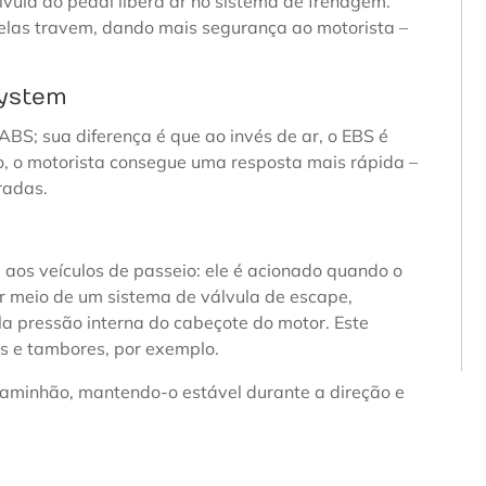
lvula do pedal libera ar no sistema de frenagem.
 elas travem, dando mais segurança ao motorista –
System
BS; sua diferença é que ao invés de ar, o EBS é
o, o motorista consegue uma resposta mais rápida –
radas.
 aos veículos de passeio: ele é acionado quando o
or meio de um sistema de válvula de escape,
a pressão interna do cabeçote do motor. Este
as e tambores, por exemplo.
caminhão, mantendo-o estável durante a direção e