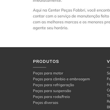
imediatamente.
Aqui na Center Peças Fabbri, você encont
contar com o serviço de manutenção feito
com as melhores marcas e os menores pre
agente seu horário.
PRODUTOS
Peças para motor
S
F
Peças para câmbio e embreagem
F
Peças para refrigeração
C
Peças para suspensão
T
Peças para roda/freio
R
Peças diversas
B