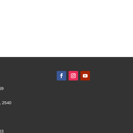
69
, 2540
03