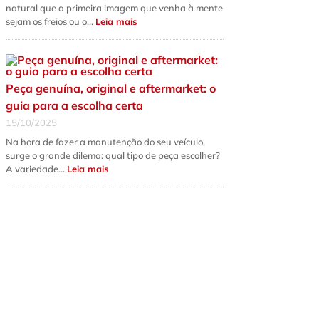
natural que a primeira imagem que venha à mente
:
sejam os freios ou o…
Leia mais
5
sinais
de
que
a
suspensão
do
Peça genuína, original e aftermarket: o
seu
carro
guia para a escolha certa
precisa
de
15/10/2025
revisão
urgente
Na hora de fazer a manutenção do seu veículo,
surge o grande dilema: qual tipo de peça escolher?
:
A variedade…
Leia mais
Peça
genuína,
original
e
aftermarket:
o
guia
para
a
escolha
certa