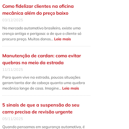
qual
Como fidelizar clientes na oficina
a
diferença
mecânica além do preço baixo
fundamental
e
03/12/2025
quando
fazer
No mercado automotivo brasileiro, existe uma
cada
serviço?
crença antiga e perigosa: a de que o cliente só
:
procura preço. Muitos donos…
Leia mais
Como
fidelizar
clientes
na
Manutenção de cardan: como evitar
oficina
mecânica
quebras no meio da estrada
além
do
11/11/2025
preço
baixo
Para quem vive na estrada, poucas situações
geram tanta dor de cabeça quanto uma quebra
:
mecânica longe de casa. Imagine…
Leia mais
Manutenção
de
cardan:
como
5 sinais de que a suspensão do seu
evitar
quebras
carro precisa de revisão urgente
no
meio
05/11/2025
da
estrada
Quando pensamos em segurança automotiva, é