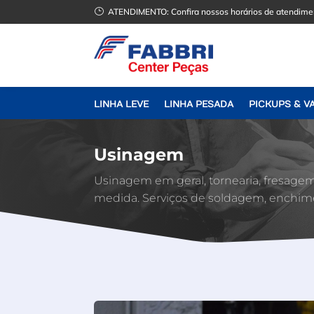
}
ATENDIMENTO:
Confira nossos horários de atendime
LINHA LEVE
LINHA PESADA
PICKUPS & V
Usinagem
Usinagem em geral, tornearia, fresagem
medida. Serviços de soldagem, enchim