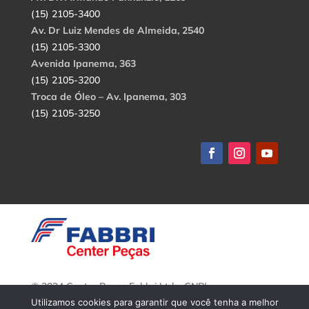
(15) 2105-3400
Av. Dr Luiz Mendes de Almeida, 2540
(15) 2105-3300
Avenida Ipanema, 363
(15) 2105-3200
Troca de Óleo – Av. Ipanema, 303
(15) 2105-3250
© 2024 Center Peças Fabbri Ltda. CNPJ:
56.908.650/0001-94.
Utilizamos cookies para garantir que você tenha a melhor