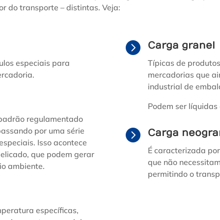
or do transporte – distintas. Veja:

Carga granel
ulos especiais para
Típicas de produto
rcadoria.
mercadorias que a
industrial de emba
Podem ser líquidas 
 padrão regulamentado
 passando por uma série

Carga neogra
especiais.
Isso acontece
É caracterizada po
elicado, que podem gerar
que não necessitam
eio ambiente.
permitindo o transp
mperatura específicas,