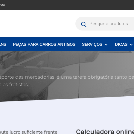
nto
Pesquisar
produtos
ANS
PEÇAS PARA CARROS ANTIGOS
SERVIÇOS
DICAS
ansporte das mercadorias, é uma tarefa obrigatória tanto pa
s frotistas.
Calculadora onlin
te lucro suficiente frente