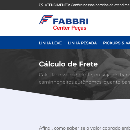
}
ATENDIMENTO:
Confira nossos horários de atendime
LINHA LEVE
LINHA PESADA
PICKUPS & V
Cálculo de Frete
Calcular o valor do frete, ou seja, do tr
caminhoneiros autônomos, quanto para o
Afinal, como saber se o valor cobrado embu