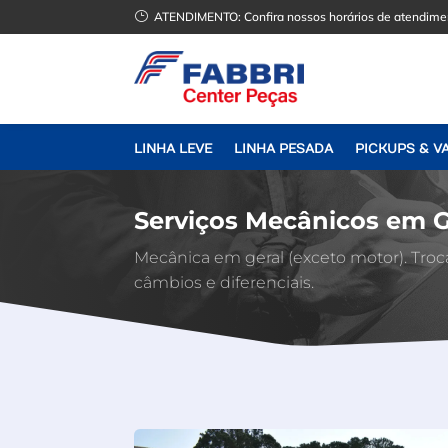
}
ATENDIMENTO:
Confira nossos horários de atendime
LINHA LEVE
LINHA PESADA
PICKUPS & V
Serviços Mecânicos em G
Mecânica em geral (exceto motor). Troc
câmbios e diferenciais.