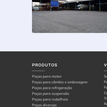
PRODUTOS
Peças para motor
S
F
Peças para câmbio e embreagem
F
Peças para refrigeração
C
Peças para suspensão
T
Peças para roda/freio
R
Peças diversas