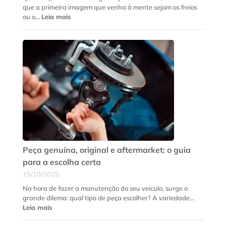
meio
que a primeira imagem que venha à mente sejam os freios
da
:
ou o…
Leia mais
estrada
5
sinais
de
que
a
suspensão
do
seu
carro
precisa
de
revisão
urgente
Peça genuína, original e aftermarket: o guia
para a escolha certa
15/10/2025
Na hora de fazer a manutenção do seu veículo, surge o
grande dilema: qual tipo de peça escolher? A variedade…
:
Leia mais
Peça
genuína,