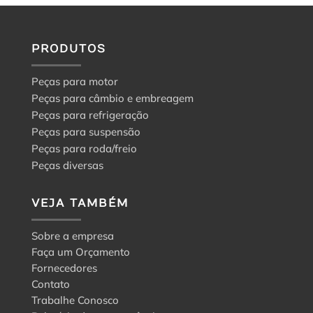
o
guia
para
a
PRODUTOS
escolha
certa
Peças para motor
Peças para câmbio e embreagem
Peças para refrigeração
Peças para suspensão
Peças para roda/freio
Peças diversas
VEJA TAMBÉM
Sobre a empresa
Faça um Orçamento
Fornecedores
Contato
Trabalhe Conosco