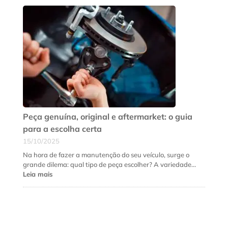
sinais
de
que
a
suspensão
do
seu
carro
precisa
de
revisão
urgente
Peça genuína, original e aftermarket: o guia
para a escolha certa
15/10/2025
Na hora de fazer a manutenção do seu veículo, surge o
grande dilema: qual tipo de peça escolher? A variedade…
:
Leia mais
Peça
genuína,
original
e
aftermarket: