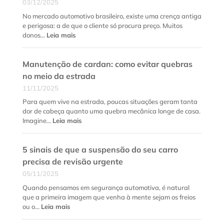
03/12/2025
diferença
fundamental
No mercado automotivo brasileiro, existe uma crença antiga
e
e perigosa: a de que o cliente só procura preço. Muitos
quando
:
donos…
Leia mais
fazer
Como
cada
fidelizar
serviço?
Manutenção de cardan: como evitar quebras
clientes
na
no meio da estrada
oficina
11/11/2025
mecânica
além
Para quem vive na estrada, poucas situações geram tanta
do
dor de cabeça quanto uma quebra mecânica longe de casa.
preço
:
Imagine…
Leia mais
baixo
Manutenção
de
5 sinais de que a suspensão do seu carro
cardan:
como
precisa de revisão urgente
evitar
05/11/2025
quebras
no
Quando pensamos em segurança automotiva, é natural
meio
que a primeira imagem que venha à mente sejam os freios
da
:
ou o…
Leia mais
estrada
5