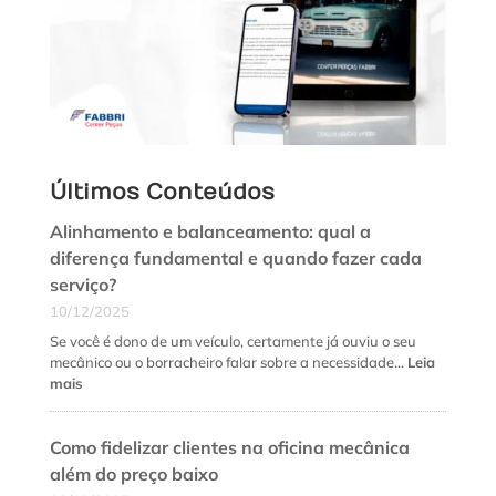
Últimos Conteúdos
Alinhamento e balanceamento: qual a
diferença fundamental e quando fazer cada
serviço?
10/12/2025
Se você é dono de um veículo, certamente já ouviu o seu
mecânico ou o borracheiro falar sobre a necessidade…
Leia
:
mais
Alinhamento
e
Como fidelizar clientes na oficina mecânica
balanceamento:
qual
além do preço baixo
a