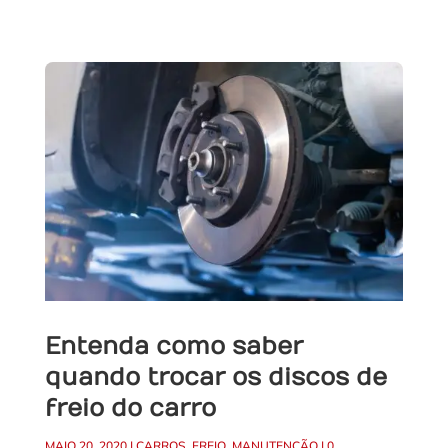
Entenda como saber
quando trocar os discos de
freio do carro
MAIO 20, 2020
|
CARROS
,
FREIO
,
MANUTENÇÃO
|
0