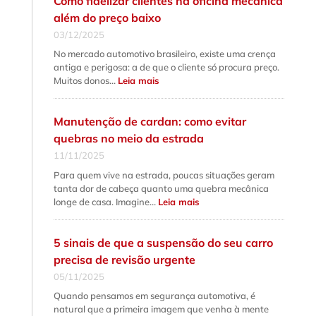
Como fidelizar clientes na oficina mecânica
a
diferença
além do preço baixo
fundamental
e
03/12/2025
quando
fazer
No mercado automotivo brasileiro, existe uma crença
cada
serviço?
antiga e perigosa: a de que o cliente só procura preço.
:
Muitos donos…
Leia mais
Como
fidelizar
clientes
na
Manutenção de cardan: como evitar
oficina
mecânica
quebras no meio da estrada
além
do
11/11/2025
preço
baixo
Para quem vive na estrada, poucas situações geram
tanta dor de cabeça quanto uma quebra mecânica
:
longe de casa. Imagine…
Leia mais
Manutenção
de
cardan:
como
5 sinais de que a suspensão do seu carro
evitar
quebras
precisa de revisão urgente
no
meio
05/11/2025
da
estrada
Quando pensamos em segurança automotiva, é
natural que a primeira imagem que venha à mente