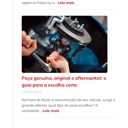
:
sejam os freios ou o…
Leia mais
5
sinais
de
que
a
suspensão
do
seu
carro
precisa
de
revisão
urgente
Peça genuína, original e aftermarket: o
guia para a escolha certa
15/10/2025
Na hora de fazer a manutenção do seu veículo, surge o
grande dilema: qual tipo de peça escolher? A
:
variedade…
Leia mais
Peça
genuína,
original
e
aftermarket: