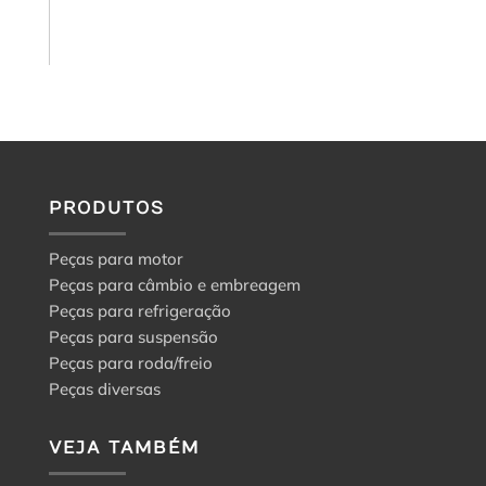
o
guia
para
a
escolha
certa
PRODUTOS
Peças para motor
Peças para câmbio e embreagem
Peças para refrigeração
Peças para suspensão
Peças para roda/freio
Peças diversas
VEJA TAMBÉM