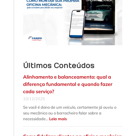
Últimos Conteúdos
Alinhamento e balanceamento: qual a
diferença fundamental e quando fazer
cada serviço?
10/12/2025
Se você é dono de um veículo, certamente já ouviu o
seu mecânico ou o borracheiro falar sobre a
:
necessidade…
Leia mais
Alinhamento
e
balanceamento:
qual