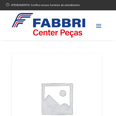
}
ATENDIMENTO:
Confira nossos horários de atendimento