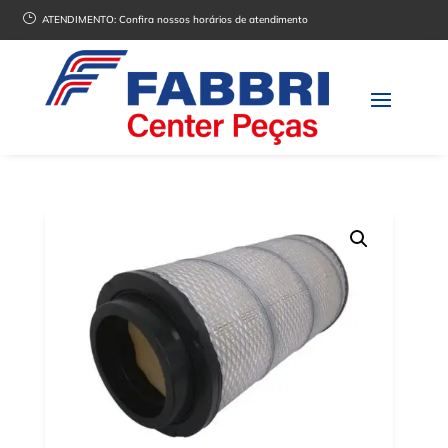
}
ATENDIMENTO:
Confira nossos horários de atendimento