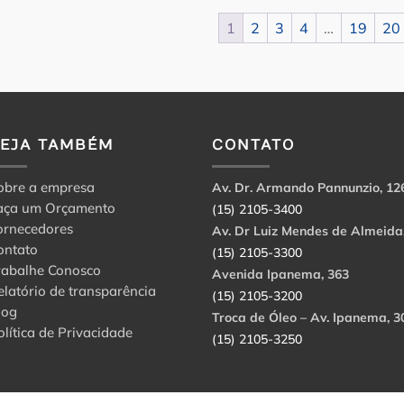
1
2
3
4
…
19
20
VEJA TAMBÉM
CONTATO
obre a empresa
Av. Dr. Armando Pannunzio, 12
aça um Orçamento
(15) 2105-3400
ornecedores
Av. Dr Luiz Mendes de Almeida
ontato
(15) 2105-3300
rabalhe Conosco
Avenida Ipanema, 363
elatório de transparência
(15) 2105-3200
log
Troca de Óleo – Av. Ipanema, 3
olítica de Privacidade
(15) 2105-3250