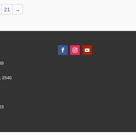
21
→
69
, 2540
03