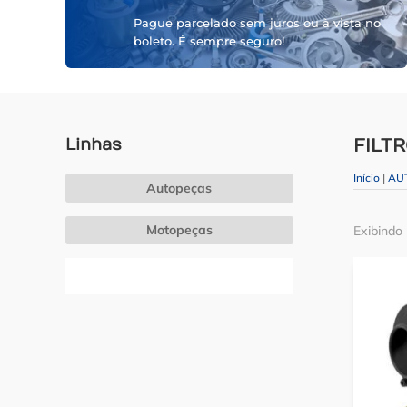
Pague parcelado sem juros ou à vista no
boleto. É sempre seguro!
Linhas
FILT
Início
|
AU
Autopeças
Motopeças
Exibindo