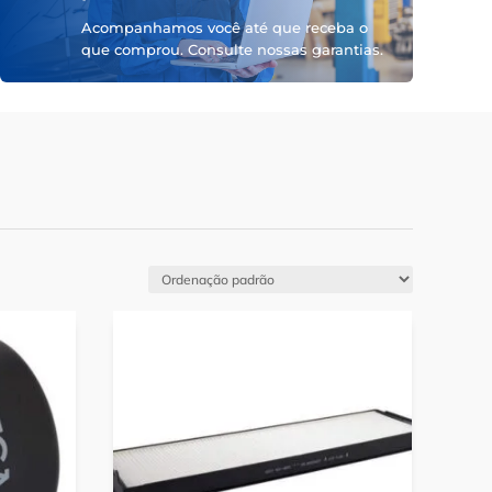
Acompanhamos você até que receba o
que comprou. Consulte nossas garantias.