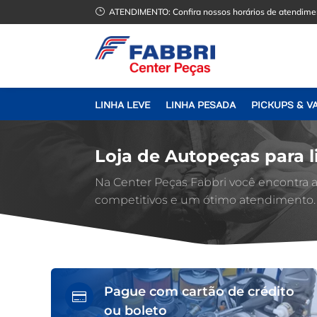
}
ATENDIMENTO:
Confira nossos horários de atendime
LINHA LEVE
LINHA PESADA
PICKUPS & V
Loja de Autopeças para l
Na Center Peças Fabbri você encontra
competitivos e um ótimo atendimento.
Pague com cartão de crédito

ou boleto