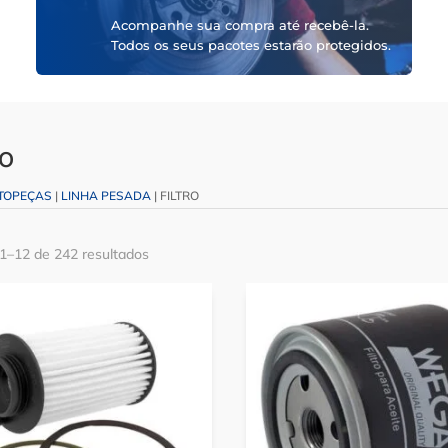
Acompanhe sua compra até recebê-la.
Todos os seus pacotes estarão protegidos.
RO
TOPEÇAS
|
LINHA PESADA
| FILTRO
 1–12 de 242 resultados