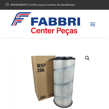
}
ATENDIMENTO:
Confira nossos horários de atendimento