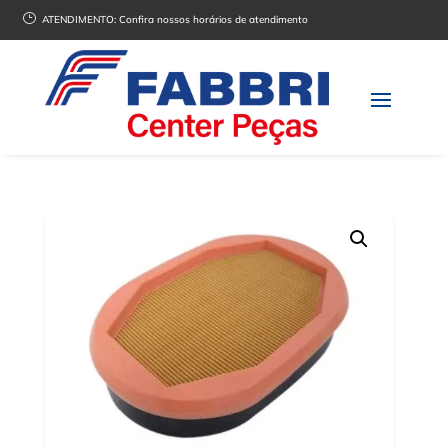
}
ATENDIMENTO:
Confira nossos horários de atendimento