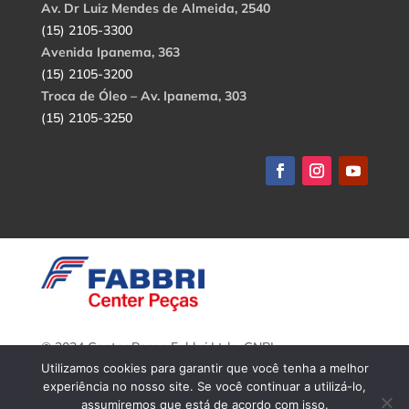
Av. Dr Luiz Mendes de Almeida, 2540
(15) 2105-3300
Avenida Ipanema, 363
(15) 2105-3200
Troca de Óleo – Av. Ipanema, 303
(15) 2105-3250
© 2024 Center Peças Fabbri Ltda. CNPJ:
56.908.650/0001-94.
Utilizamos cookies para garantir que você tenha a melhor
Todos os direitos reservados.
experiência no nosso site. Se você continuar a utilizá-lo,
assumiremos que está de acordo com isso.