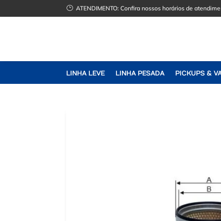
}
ATENDIMENTO:
Confira nossos horários de atendime
LINHA LEVE
LINHA PESADA
PICKUPS & V