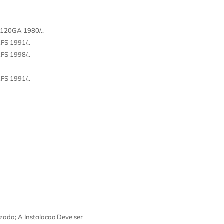
20GA 1980/..
S 1991/..
S 1998/..
S 1991/..
zada; A Instalacao Deve ser