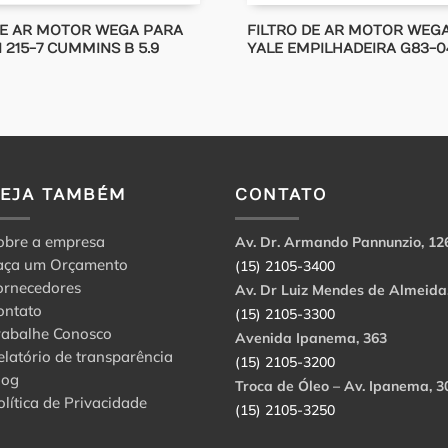
DE AR MOTOR WEGA PARA
FILTRO DE AR MOTOR WEG
 215-7 CUMMINS B 5.9
YALE EMPILHADEIRA G83-0
VEJA TAMBÉM
CONTATO
obre a empresa
Av. Dr. Armando Pannunzio, 12
aça um Orçamento
(15) 2105-3400
ornecedores
Av. Dr Luiz Mendes de Almeida
ontato
(15) 2105-3300
rabalhe Conosco
Avenida Ipanema, 363
elatório de transparência
(15) 2105-3200
log
Troca de Óleo – Av. Ipanema, 3
olítica de Privacidade
(15) 2105-3250