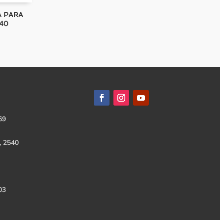
A PARA
40
69
, 2540
03