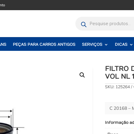
nto
Pesquisar
produtos
ANS
PEÇAS PARA CARROS ANTIGOS
SERVIÇOS
DICAS
FILTRO
VOL NL 1
SKU:
125264
C 20168 –
Informação ad