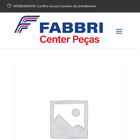
}
ATENDIMENTO:
Confira nossos horários de atendimento