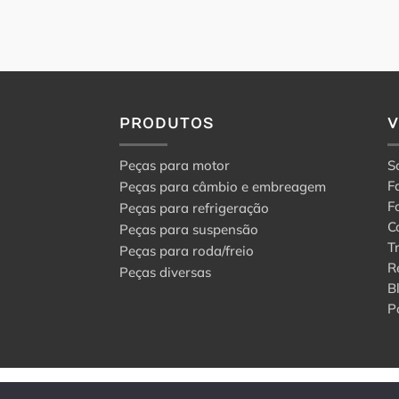
PRODUTOS
Peças para motor
S
F
Peças para câmbio e embreagem
F
Peças para refrigeração
C
Peças para suspensão
T
Peças para roda/freio
R
Peças diversas
B
P
© 2024 Center Peças F