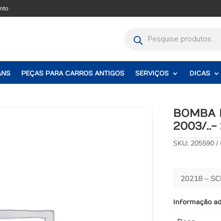
nto
Pesquisar
produtos
ANS
PEÇAS PARA CARROS ANTIGOS
SERVIÇOS
DICAS
BOMBA D
2003/..-
SKU:
205590
20218 – S
Informação ad