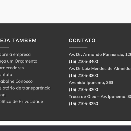
VEJA TAMBÉM
CONTATO
obre a empresa
Av. Dr. Armando Pannunzio, 12
aça um Orçamento
(15) 2105-3400
ornecedores
Av. Dr Luiz Mendes de Almeida
ontato
(15) 2105-3300
rabalhe Conosco
Avenida Ipanema, 363
elatório de transparência
(15) 2105-3200
log
Troca de Óleo – Av. Ipanema, 3
olítica de Privacidade
(15) 2105-3250
abbri Ltda. CNPJ: 56.908.650/0001-94.