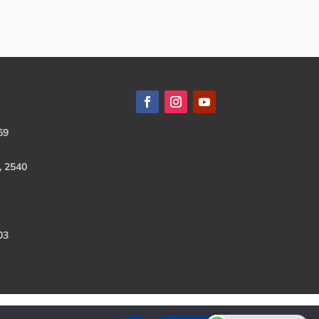
69
, 2540
03