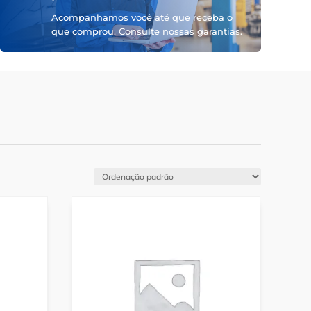
Acompanhamos você até que receba o
que comprou. Consulte nossas garantias.