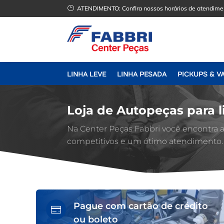
}
ATENDIMENTO:
Confira nossos horários de atendime
LINHA LEVE
LINHA PESADA
PICKUPS & V
Loja de Autopeças para l
Na Center Peças Fabbri você encontra
competitivos e um ótimo atendimento.
Pague com cartão de crédito

ou boleto