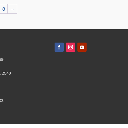
8
→
69
, 2540
03