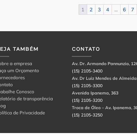
1
2
3
4
…
6
7
VEJA TAMBÉM
CONTATO
obre a empresa
Av. Dr. Armando Pannunzio, 12
aça um Orçamento
(15) 2105-3400
ornecedores
Av. Dr Luiz Mendes de Almeida
ontato
(15) 2105-3300
rabalhe Conosco
Avenida Ipanema, 363
elatório de transparência
(15) 2105-3200
log
Troca de Óleo – Av. Ipanema, 3
olítica de Privacidade
(15) 2105-3250