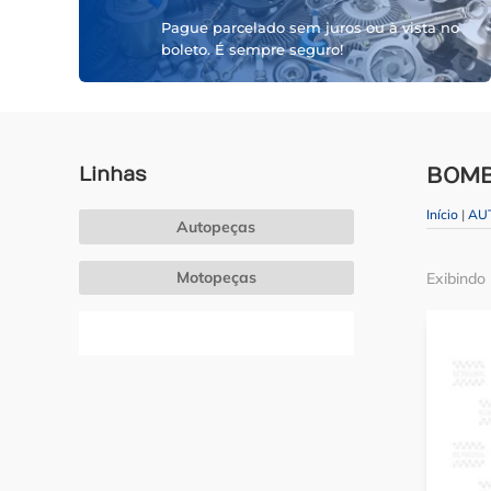
Pague parcelado sem juros ou à vista no
boleto. É sempre seguro!
Linhas
BOMB
Início
|
AU
Autopeças
Motopeças
Exibindo