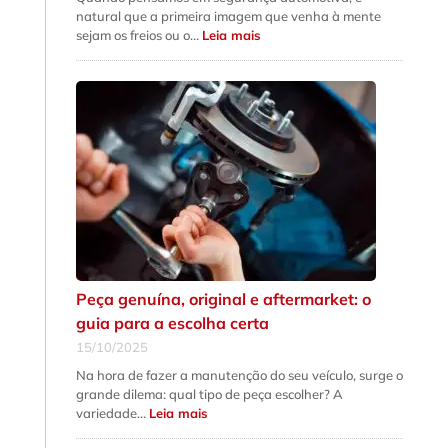
natural que a primeira imagem que venha à mente
:
sejam os freios ou o…
Leia mais
5
sinais
de
que
a
suspensão
do
seu
carro
precisa
de
revisão
urgente
Peça genuína, original e aftermarket: o
guia para a escolha certa
15/10/2025
Na hora de fazer a manutenção do seu veículo, surge o
grande dilema: qual tipo de peça escolher? A
:
variedade…
Leia mais
Peça
genuína,
original