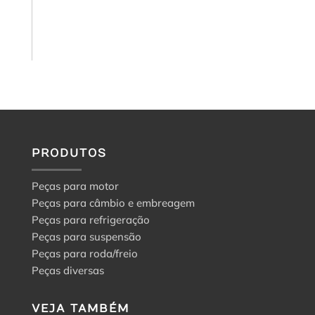
e
aftermarket:
o
guia
para
a
escolha
certa
PRODUTOS
Peças para motor
Peças para câmbio e embreagem
Peças para refrigeração
Peças para suspensão
Peças para roda/freio
Peças diversas
VEJA TAMBÉM