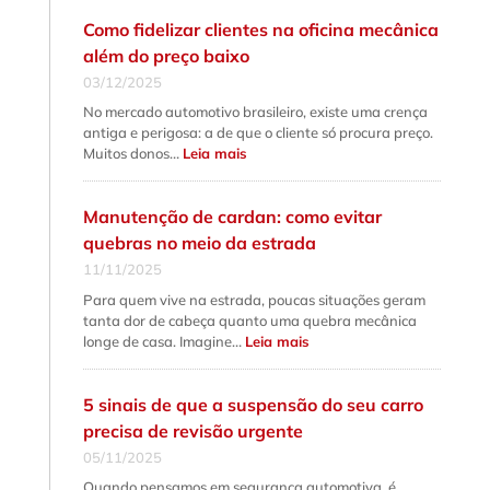
balanceamento:
qual
Como fidelizar clientes na oficina mecânica
a
diferença
além do preço baixo
fundamental
e
03/12/2025
quando
fazer
No mercado automotivo brasileiro, existe uma crença
cada
serviço?
antiga e perigosa: a de que o cliente só procura preço.
:
Muitos donos…
Leia mais
Como
fidelizar
clientes
na
Manutenção de cardan: como evitar
oficina
mecânica
quebras no meio da estrada
além
do
11/11/2025
preço
baixo
Para quem vive na estrada, poucas situações geram
tanta dor de cabeça quanto uma quebra mecânica
:
longe de casa. Imagine…
Leia mais
Manutenção
de
cardan:
como
5 sinais de que a suspensão do seu carro
evitar
quebras
precisa de revisão urgente
no
meio
05/11/2025
da
estrada
Quando pensamos em segurança automotiva, é