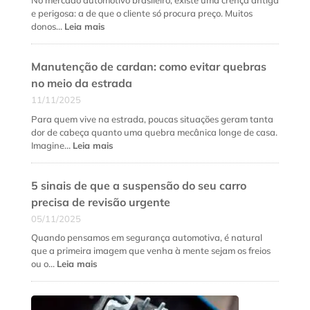
No mercado automotivo brasileiro, existe uma crença antiga
e
e perigosa: a de que o cliente só procura preço. Muitos
quando
:
donos…
Leia mais
fazer
Como
cada
fidelizar
serviço?
Manutenção de cardan: como evitar quebras
clientes
na
no meio da estrada
oficina
11/11/2025
mecânica
além
Para quem vive na estrada, poucas situações geram tanta
do
dor de cabeça quanto uma quebra mecânica longe de casa.
preço
:
Imagine…
Leia mais
baixo
Manutenção
de
5 sinais de que a suspensão do seu carro
cardan:
como
precisa de revisão urgente
evitar
05/11/2025
quebras
no
Quando pensamos em segurança automotiva, é natural
meio
que a primeira imagem que venha à mente sejam os freios
da
:
ou o…
Leia mais
estrada
5
sinais
de