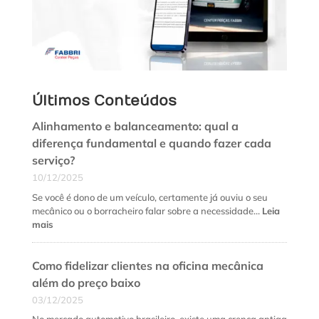
Últimos Conteúdos
Alinhamento e balanceamento: qual a
diferença fundamental e quando fazer cada
serviço?
10/12/2025
Se você é dono de um veículo, certamente já ouviu o seu
mecânico ou o borracheiro falar sobre a necessidade…
Leia
:
mais
Alinhamento
e
Como fidelizar clientes na oficina mecânica
balanceamento:
qual
além do preço baixo
a
03/12/2025
diferença
fundamental