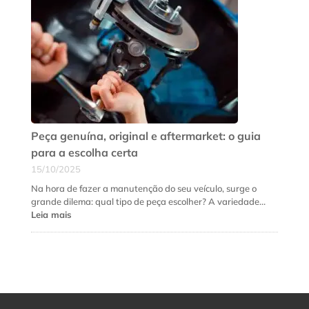
que
a
suspensão
do
seu
carro
precisa
de
revisão
urgente
Peça genuína, original e aftermarket: o guia
para a escolha certa
15/10/2025
Na hora de fazer a manutenção do seu veículo, surge o
grande dilema: qual tipo de peça escolher? A variedade…
:
Leia mais
Peça
genuína,
original
e
aftermarket:
o
guia