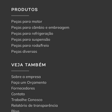
para
a
PRODUTOS
escolha
certa
Peças para motor
Peças para câmbio e embreagem
Peças para refrigeração
Peças para suspensão
Peças para roda/freio
Peças diversas
VEJA TAMBÉM
Sobre a empresa
Faça um Orçamento
Fornecedores
Contato
Trabalhe Conosco
Relatório de transparência
Blog