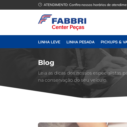
}
ATENDIMENTO:
Confira nossos horários de atendime
LINHA LEVE
LINHA PESADA
PICKUPS & V
Blog
Leia as dicas dos nossos especialistas p
na conservação do seu veículo.