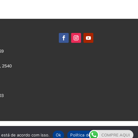
69
, 2540
03
e está de acordo com isso.
Ok
Política de Privacidade
COMPRE AQUI