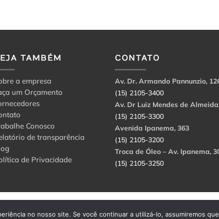
VEJA TAMBÉM
CONTATO
obre a empresa
Av. Dr. Armando Pannunzio, 12
aça um Orçamento
(15) 2105-3400
ornecedores
Av. Dr Luiz Mendes de Almeida
ontato
(15) 2105-3300
rabalhe Conosco
Avenida Ipanema, 363
elatório de transparência
(15) 2105-3200
log
Troca de Óleo – Av. Ipanema, 3
olítica de Privacidade
(15) 2105-3250
abbri Ltda. CNPJ: 56.908.650/0001-94.
eriência no nosso site. Se você continuar a utilizá-lo, assumiremos qu
rvados.