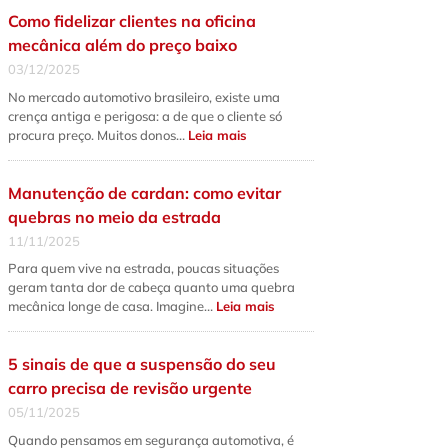
qual
Como fidelizar clientes na oficina
a
diferença
mecânica além do preço baixo
fundamental
e
03/12/2025
quando
fazer
No mercado automotivo brasileiro, existe uma
cada
serviço?
crença antiga e perigosa: a de que o cliente só
:
procura preço. Muitos donos…
Leia mais
Como
fidelizar
clientes
na
Manutenção de cardan: como evitar
oficina
mecânica
quebras no meio da estrada
além
do
11/11/2025
preço
baixo
Para quem vive na estrada, poucas situações
geram tanta dor de cabeça quanto uma quebra
:
mecânica longe de casa. Imagine…
Leia mais
Manutenção
de
cardan:
como
5 sinais de que a suspensão do seu
evitar
quebras
carro precisa de revisão urgente
no
meio
05/11/2025
da
estrada
Quando pensamos em segurança automotiva, é