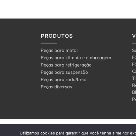
PRODUTOS
Peças para motor
S
F
Peças para câmbio e embreagem
F
Peças para refrigeração
C
Peças para suspensão
T
Peças para roda/freio
R
Peças diversas
B
P
© 2024 Center Peças F
Utilizamos cookies para garantir que você tenha a melhor exp
Todos os direitos rese