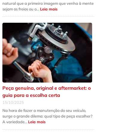
natural que a primeira imagem que venha à mente
:
sejam os freios ou o…
Leia mais
5
sinais
de
que
a
suspensão
do
seu
carro
precisa
de
revisão
urgente
Peça genuína, original e aftermarket: o
guia para a escolha certa
15/10/2025
Na hora de fazer a manutenção do seu veículo,
surge o grande dilema: qual tipo de peça escolher?
:
A variedade…
Leia mais
Peça
genuína,
original