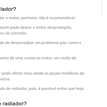
diador?
er o motor, portanto, não é recomendável.
 assim pode deixar o motor desprotegido,
s de corrosão.
dade de desencadear um problema pior, como o
mento de uma crosta no motor, em razão da
or pode afetar mais ainda as peças metálicas do
uízos.
ido de radiador, pois, é possível evitar que haja
.
e radiador?