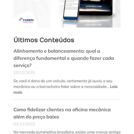
Últimos Conteúdos
Alinhamento e balanceamento: qual a
diferença fundamental e quando fazer cada
serviço?
10/12/2025
Se você é dono de um veículo, certamente já ouviu o seu
mecânico ou o borracheiro falar sobre a necessidade…
Leia
:
mais
Alinhamento
e
Como fidelizar clientes na oficina mecânica
balanceamento:
qual
além do preço baixo
a
03/12/2025
diferença
fundamental
No mercado automotivo brasileiro, existe uma crença antiga