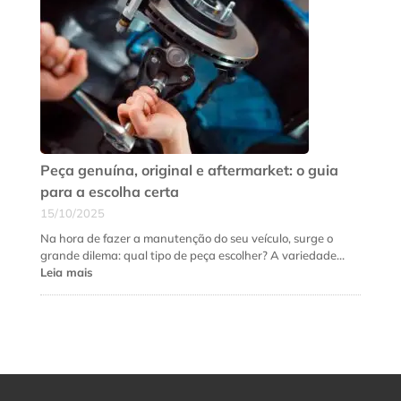
que
a
suspensão
do
seu
carro
precisa
de
revisão
urgente
Peça genuína, original e aftermarket: o guia
para a escolha certa
15/10/2025
Na hora de fazer a manutenção do seu veículo, surge o
grande dilema: qual tipo de peça escolher? A variedade…
:
Leia mais
Peça
genuína,
original
e
aftermarket:
o
guia