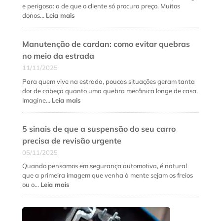
e
e perigosa: a de que o cliente só procura preço. Muitos
quando
:
donos…
Leia mais
fazer
Como
cada
fidelizar
serviço?
Manutenção de cardan: como evitar quebras
clientes
na
no meio da estrada
oficina
11/11/2025
mecânica
além
Para quem vive na estrada, poucas situações geram tanta
do
dor de cabeça quanto uma quebra mecânica longe de casa.
preço
:
Imagine…
Leia mais
baixo
Manutenção
de
5 sinais de que a suspensão do seu carro
cardan:
como
precisa de revisão urgente
evitar
05/11/2025
quebras
no
Quando pensamos em segurança automotiva, é natural
meio
que a primeira imagem que venha à mente sejam os freios
da
:
ou o…
Leia mais
estrada
5
sinais
de