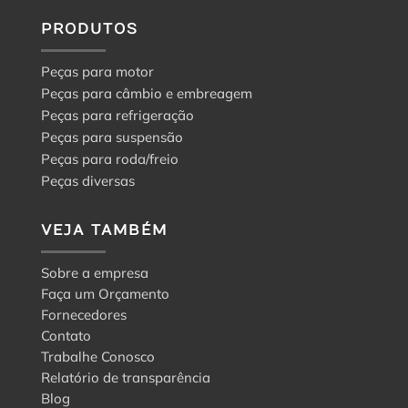
para
a
PRODUTOS
escolha
certa
Peças para motor
Peças para câmbio e embreagem
Peças para refrigeração
Peças para suspensão
Peças para roda/freio
Peças diversas
VEJA TAMBÉM
Sobre a empresa
Faça um Orçamento
Fornecedores
Contato
Trabalhe Conosco
Relatório de transparência
Blog