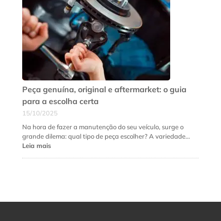
a
suspensão
do
seu
carro
precisa
de
revisão
urgente
Peça genuína, original e aftermarket: o guia
para a escolha certa
15/10/2025
Na hora de fazer a manutenção do seu veículo, surge o
grande dilema: qual tipo de peça escolher? A variedade…
:
Leia mais
Peça
genuína,
original
e
aftermarket:
o
guia
para