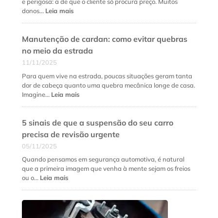
e
e perigosa: a de que o cliente só procura preço. Muitos
quando
:
donos…
Leia mais
fazer
Como
cada
fidelizar
serviço?
Manutenção de cardan: como evitar quebras
clientes
na
no meio da estrada
oficina
11/11/2025
mecânica
além
Para quem vive na estrada, poucas situações geram tanta
do
dor de cabeça quanto uma quebra mecânica longe de casa.
preço
:
Imagine…
Leia mais
baixo
Manutenção
de
5 sinais de que a suspensão do seu carro
cardan:
como
precisa de revisão urgente
evitar
05/11/2025
quebras
no
Quando pensamos em segurança automotiva, é natural
meio
que a primeira imagem que venha à mente sejam os freios
da
:
ou o…
Leia mais
estrada
5
sinais
de
que