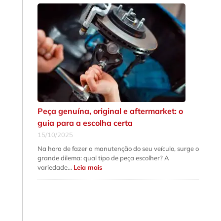
que
a
suspensão
do
seu
carro
precisa
de
revisão
urgente
Peça genuína, original e aftermarket: o
guia para a escolha certa
15/10/2025
Na hora de fazer a manutenção do seu veículo, surge o
grande dilema: qual tipo de peça escolher? A
:
variedade…
Leia mais
Peça
genuína,
original
e
aftermarket:
o
guia
para