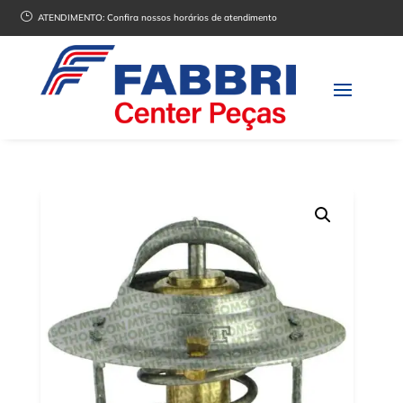
}
ATENDIMENTO:
Confira nossos horários de atendimento