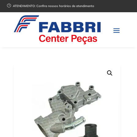
}
ATENDIMENTO:
Confira nossos horários de atendimento