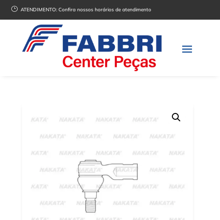
}
ATENDIMENTO:
Confira nossos horários de atendimento