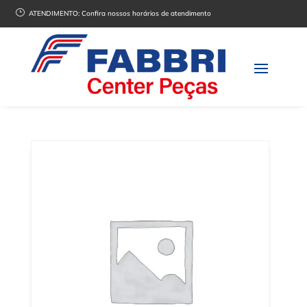
}
ATENDIMENTO:
Confira nossos horários de atendimento