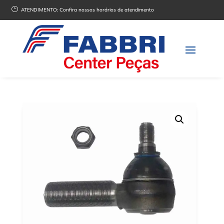
}
ATENDIMENTO:
Confira nossos horários de atendimento