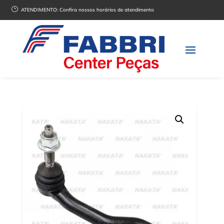
}
ATENDIMENTO:
Confira nossos horários de atendimento