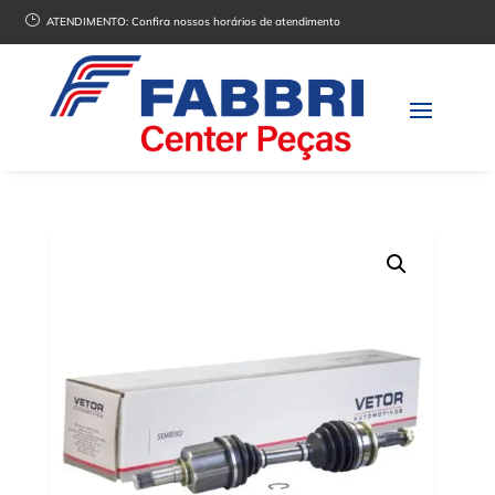
}
ATENDIMENTO:
Confira nossos horários de atendimento