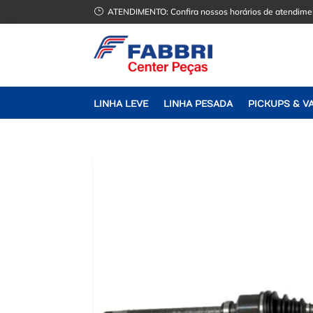
}
ATENDIMENTO:
Confira nossos horários de atendime
LINHA LEVE
LINHA PESADA
PICKUPS & V