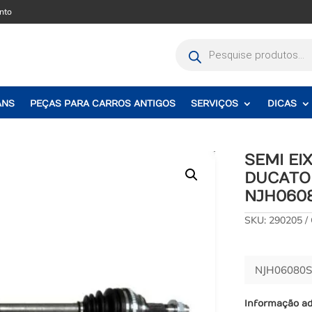
nto
Pesquisar
produtos
ANS
PEÇAS PARA CARROS ANTIGOS
SERVIÇOS
DICAS
SEMI EI
DUCATO 
NJH060
SKU:
290205
NJH06080S
Informação ad