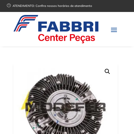
}
ATENDIMENTO:
Confira nossos horários de atendimento