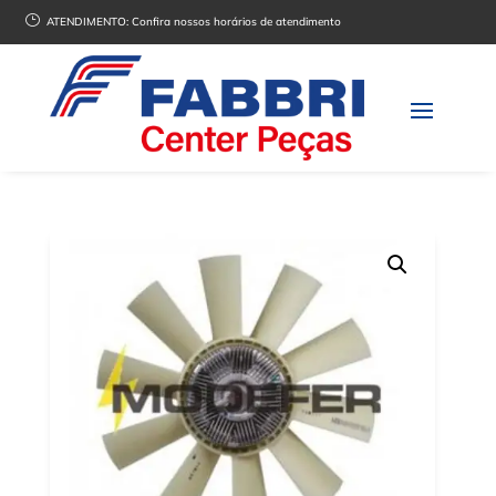
}
ATENDIMENTO:
Confira nossos horários de atendimento