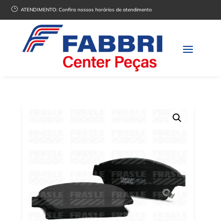
}
ATENDIMENTO:
Confira nossos horários de atendimento