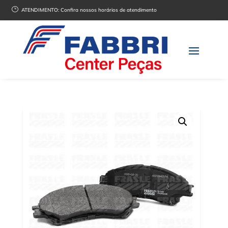
}
ATENDIMENTO:
Confira nossos horários de atendimento