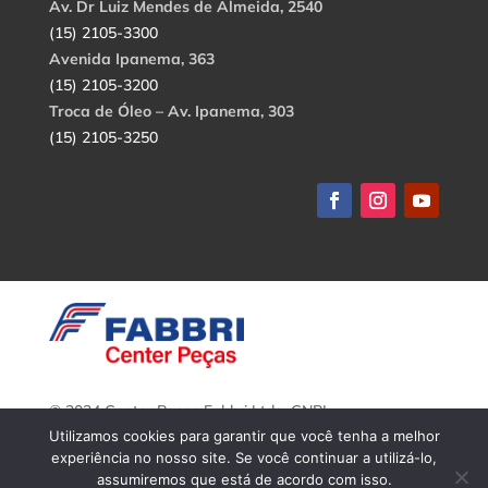
Av. Dr Luiz Mendes de Almeida, 2540
(15) 2105-3300
Avenida Ipanema, 363
(15) 2105-3200
Troca de Óleo – Av. Ipanema, 303
(15) 2105-3250
© 2024 Center Peças Fabbri Ltda. CNPJ:
56.908.650/0001-94.
Utilizamos cookies para garantir que você tenha a melhor
Todos os direitos reservados.
experiência no nosso site. Se você continuar a utilizá-lo,
assumiremos que está de acordo com isso.