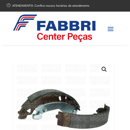
}
ATENDIMENTO:
Confira nossos horários de atendimento