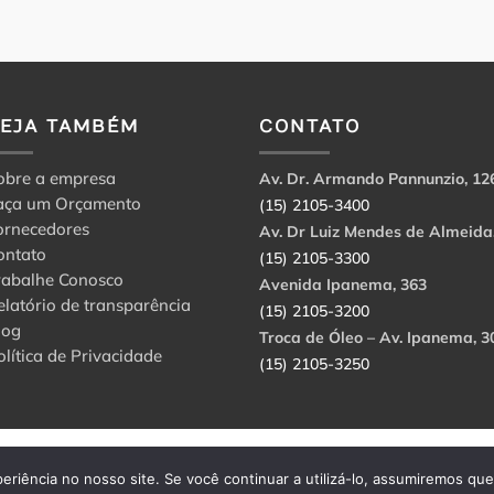
VEJA TAMBÉM
CONTATO
obre a empresa
Av. Dr. Armando Pannunzio, 12
aça um Orçamento
(15) 2105-3400
ornecedores
Av. Dr Luiz Mendes de Almeida
ontato
(15) 2105-3300
rabalhe Conosco
Avenida Ipanema, 363
elatório de transparência
(15) 2105-3200
log
Troca de Óleo – Av. Ipanema, 3
olítica de Privacidade
(15) 2105-3250
abbri Ltda. CNPJ: 56.908.650/0001-94.
eriência no nosso site. Se você continuar a utilizá-lo, assumiremos qu
rvados.