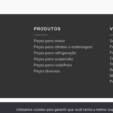
PRODUTOS
Peças para motor
S
F
Peças para câmbio e embreagem
F
Peças para refrigeração
C
Peças para suspensão
T
Peças para roda/freio
R
Peças diversas
B
P
© 2024 Center Peças F
Utilizamos cookies para garantir que você tenha a melhor exp
Todos os direitos rese