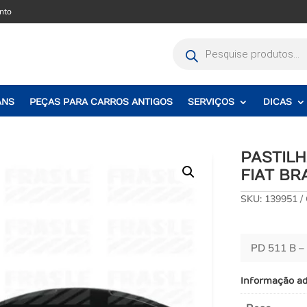
nto
Pesquisar
produtos
ANS
PEÇAS PARA CARROS ANTIGOS
SERVIÇOS
DICAS
PASTILH
FIAT BR
SKU:
139951
PD 511 B –
Informação ad