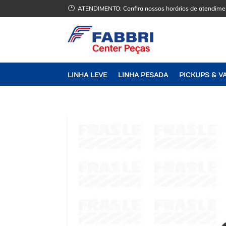
}
ATENDIMENTO:
Confira nossos horários de atendime
LINHA LEVE
LINHA PESADA
PICKUPS & V