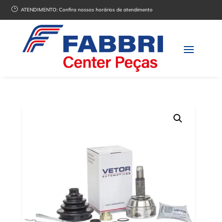
}
ATENDIMENTO:
Confira nossos horários de atendimento