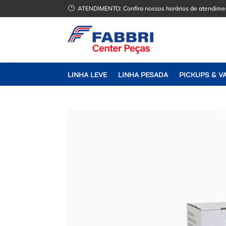
}
ATENDIMENTO:
Confira nossos horários de atendime
LINHA LEVE
LINHA PESADA
PICKUPS & V