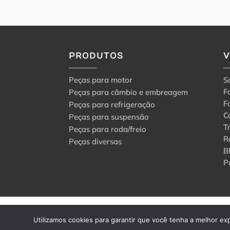
PRODUTOS
Peças para motor
S
F
Peças para câmbio e embreagem
F
Peças para refrigeração
C
Peças para suspensão
T
Peças para roda/freio
R
Peças diversas
B
P
© 2024 Center Peças F
Utilizamos cookies para garantir que você tenha a melhor exp
Todos os direitos rese