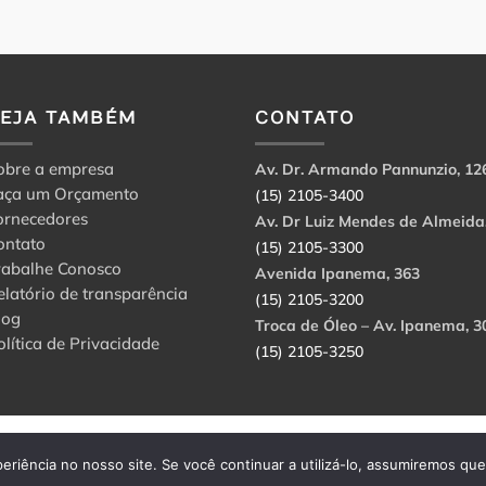
VEJA TAMBÉM
CONTATO
obre a empresa
Av. Dr. Armando Pannunzio, 12
aça um Orçamento
(15) 2105-3400
ornecedores
Av. Dr Luiz Mendes de Almeida
ontato
(15) 2105-3300
rabalhe Conosco
Avenida Ipanema, 363
elatório de transparência
(15) 2105-3200
log
Troca de Óleo – Av. Ipanema, 3
olítica de Privacidade
(15) 2105-3250
abbri Ltda. CNPJ: 56.908.650/0001-94.
eriência no nosso site. Se você continuar a utilizá-lo, assumiremos qu
rvados.