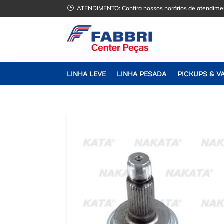
}
ATENDIMENTO:
Confira nossos horários de atendime
LINHA LEVE
LINHA PESADA
PICKUPS & V