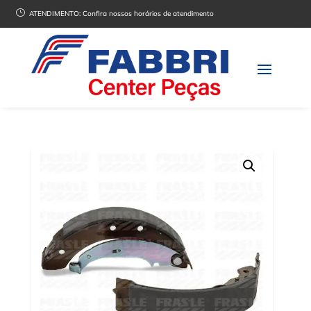
}
ATENDIMENTO:
Confira nossos horários de atendimento