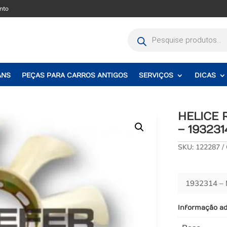
nto
Pesquisar
produtos
ANS
PEÇAS PARA CARROS ANTIGOS
SERVIÇOS
DICAS
HELICE 
– 193231
SKU:
122287
1932314 –
Informação ad