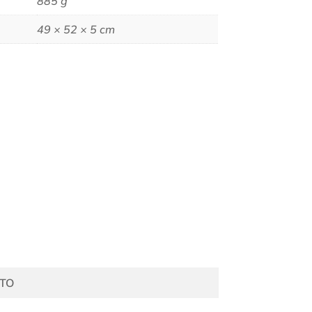
885 g
49 × 52 × 5 cm
TO