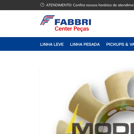
}
ATENDIMENTO:
Confira nossos horários de atendime
LINHA LEVE
LINHA PESADA
PICKUPS & V