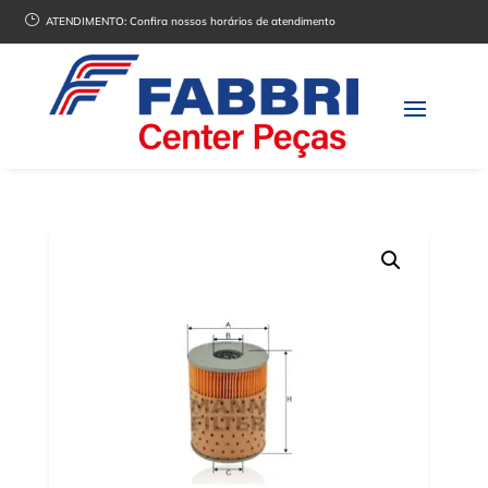
}
ATENDIMENTO:
Confira nossos horários de atendimento