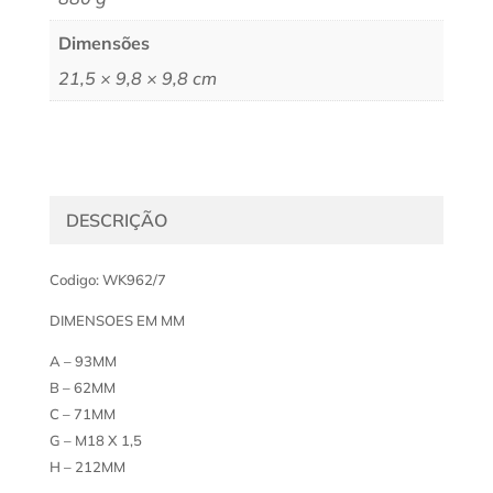
Dimensões
21,5 × 9,8 × 9,8 cm
DESCRIÇÃO
Codigo: WK962/7
DIMENSOES EM MM
A – 93MM
B – 62MM
C – 71MM
G – M18 X 1,5
H – 212MM