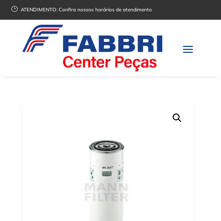
}
ATENDIMENTO:
Confira nossos horários de atendimento