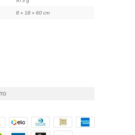
973 g
8 × 18 × 60 cm
TO