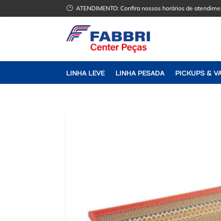
}
ATENDIMENTO:
Confira nossos horários de atendime
LINHA LEVE
LINHA PESADA
PICKUPS & V