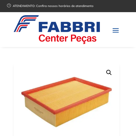
}
ATENDIMENTO:
Confira nossos horários de atendimento