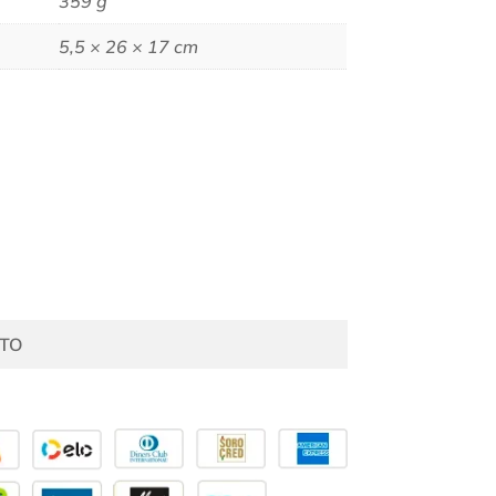
359 g
5,5 × 26 × 17 cm
TO