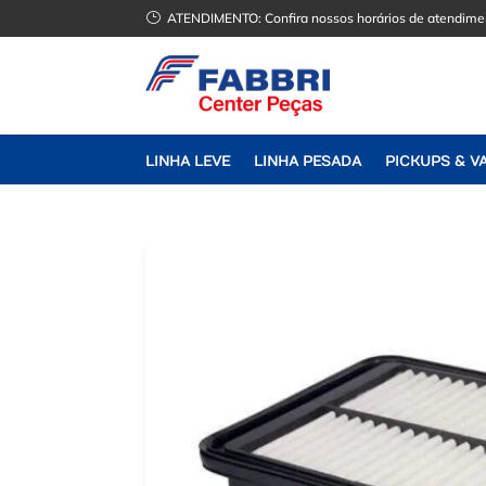
}
ATENDIMENTO:
Confira nossos horários de atendime
LINHA LEVE
LINHA PESADA
PICKUPS & V