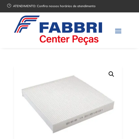
}
ATENDIMENTO:
Confira nossos horários de atendimento