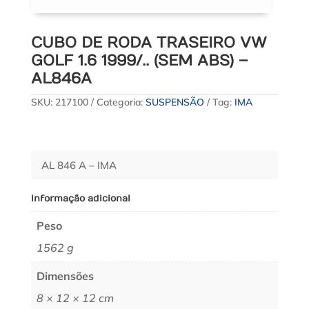
CUBO DE RODA TRASEIRO VW
GOLF 1.6 1999/.. (SEM ABS) –
AL846A
SKU:
217100
Categoria:
SUSPENSÃO
Tag:
IMA
AL 846 A – IMA
Informação adicional
Peso
1562 g
Dimensões
8 × 12 × 12 cm