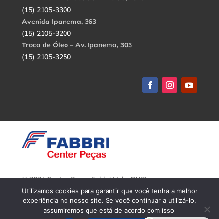
(15) 2105-3300
Avenida Ipanema, 363
(15) 2105-3200
Troca de Óleo – Av. Ipanema, 303
(15) 2105-3250
© 2024 Center Peças Fabbri Ltda. CNPJ:
56.908.650/0001-94.
Utilizamos cookies para garantir que você tenha a melhor
Todos os direitos reservados.
experiência no nosso site. Se você continuar a utilizá-lo,
assumiremos que está de acordo com isso.