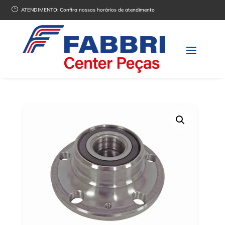
}
ATENDIMENTO:
Confira nossos horários de atendimento