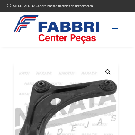
}
ATENDIMENTO:
Confira nossos horários de atendimento